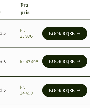
Fra
r
pris
kr.
BOOK REJSE
d 3
25.998
BOOK REJSE
d 3
kr. 47.498
kr.
BOOK REJSE
d 3
24.490