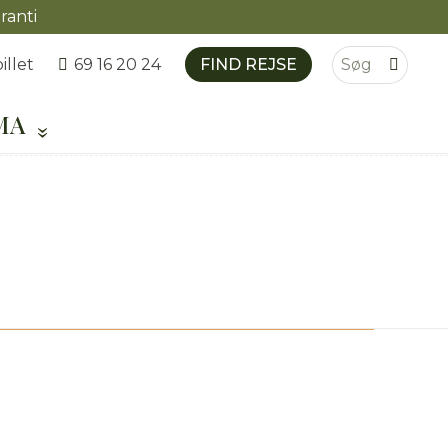
ranti
illet
FIND REJSE
69 16 20 24
MA