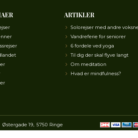
MAER
ARTIKLER
ejser
Solorejser med andre voksn
enner
Vandreferie for seniorer
ssrejser
6 fordele ved yoga
dlandet
Til dig der skal flyve langt
ier
Om meditation
r
Hvad er mindfulness?
ser
Østergade 19
5750
Ringe