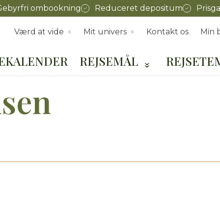
Gebyrfri ombookning
Reduceret depositum
Prisga
Værd at vide
Mit univers
Kontakt os
Min b
SEKALENDER
REJSEMÅL
REJSETE
nsen