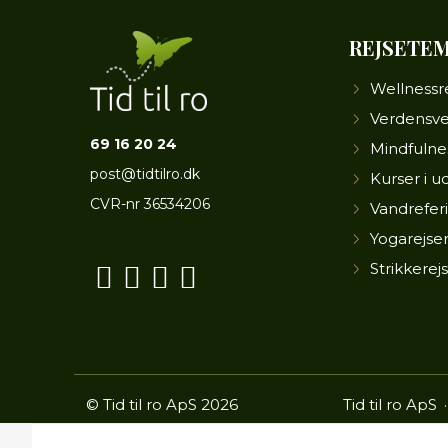
REJSETE
Wellnessr
Verdensv
69 16 20 24
Mindfulne
post@tidtilro.dk
Kurser i u
CVR-nr
36534206
Vandrefer
Yogarejse
Strikkerej
© Tid til ro ApS 2026
Tid til ro ApS