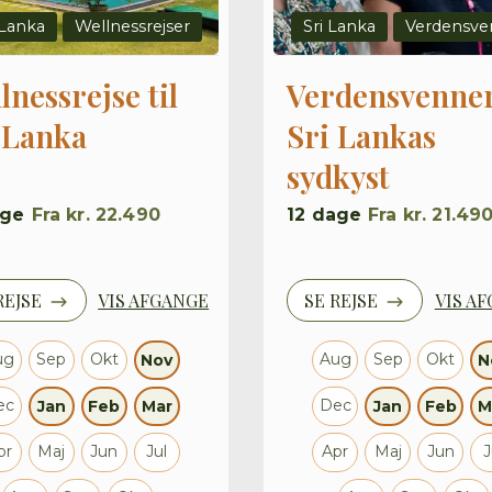
 Lanka
Wellnessrejser
Sri Lanka
Verdensve
lnessrejse til
Verdensvenner
 Lanka
Sri Lankas
sydkyst
ge
Fra
kr. 22.490
12
dage
Fra
kr. 21.49
REJSE
VIS AFGANGE
SE REJSE
VIS A
ug
Sep
Okt
Aug
Sep
Okt
Nov
N
ec
Dec
Jan
Feb
Mar
Jan
Feb
M
pr
Maj
Jun
Jul
Apr
Maj
Jun
J