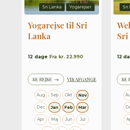
Sri Lanka
Yogarejser
Sri
Yogarejse til Sri
Wel
Lanka
Sri
12
dage
Fra
kr. 22.990
12
da
SE REJSE
VIS AFGANGE
SE 
Aug
Sep
Okt
A
Nov
Dec
D
Jan
Feb
Mar
Apr
Maj
Jun
Jul
A