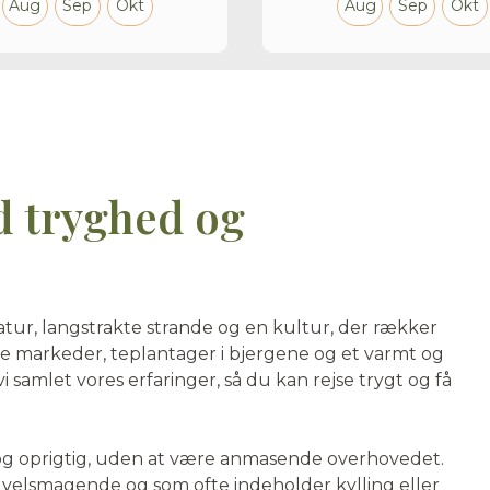
Aug
Sep
Okt
Aug
Sep
Okt
d tryghed og
atur, langstrakte strande og en kultur, der rækker
ige markeder, teplantager i bjergene og et varmt og
samlet vores erfaringer, så du kan rejse trygt og få
 og oprigtig, uden at være anmasende overhovedet.
s velsmagende og som ofte indeholder kylling eller