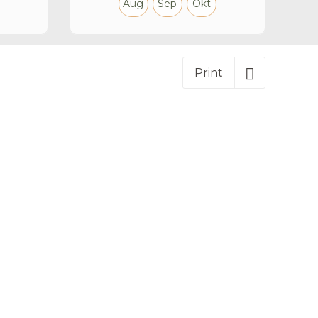
Aug
Sep
Okt
Print