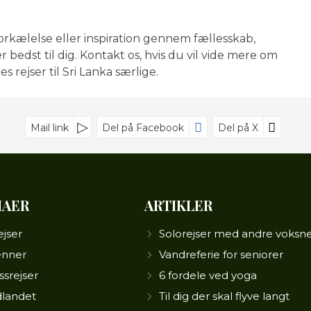
forkælelse eller inspiration gennem fællesskab,
r bedst til dig. Kontakt os, hvis du vil vide mere om
s rejser til Sri Lanka særlige.
Mail link
Del på Facebook
Del på X
MAER
ARTIKLER
ejser
Solorejser med andre voksn
enner
Vandreferie for seniorer
ssrejser
6 fordele ved yoga
dlandet
Til dig der skal flyve langt