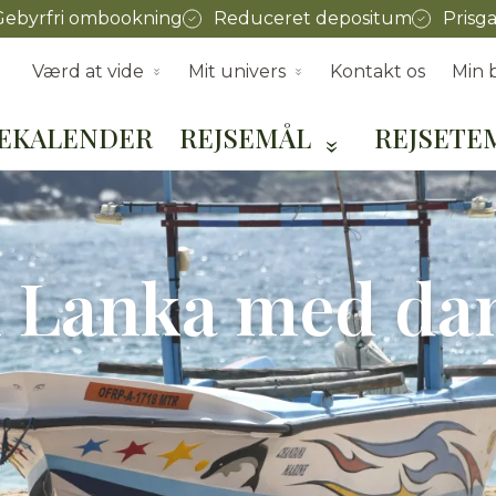
Gebyrfri ombookning
Reduceret depositum
Prisga
Værd at vide
Mit univers
Kontakt os
Min b
SEKALENDER
REJSEMÅL
REJSETE
ri Lanka med da