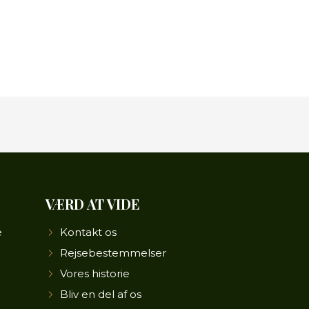
VÆRD AT VIDE
e
Kontakt os
Rejsebestemmelser
Vores historie
Bliv en del af os