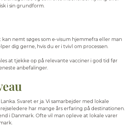
isk i sin grundform.
 Det kan nemt søges som e-visum hjemmefra eller man
per dig gerne, hvis du er i tvivl om processen.
s at tjekke op på relevante vacciner i god tid før
eneste anbefalinger.
veau
i Lanka. Svaret er ja. Vi samarbejder med lokale
rejseledere har mange års erfaring på destinationen.
end i Danmark. Ofte vil man opleve at lokale varer
nmark.