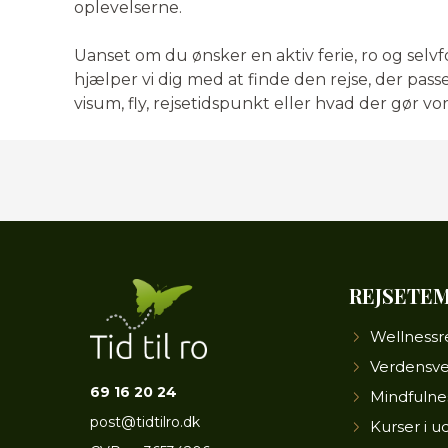
oplevelserne.
Uanset om du ønsker en aktiv ferie, ro og selv
hjælper vi dig med at finde den rejse, der passe
visum, fly, rejsetidspunkt eller hvad der gør vore
REJSETE
Wellnessr
Verdensv
69 16 20 24
Mindfulne
post@tidtilro.dk
Kurser i u