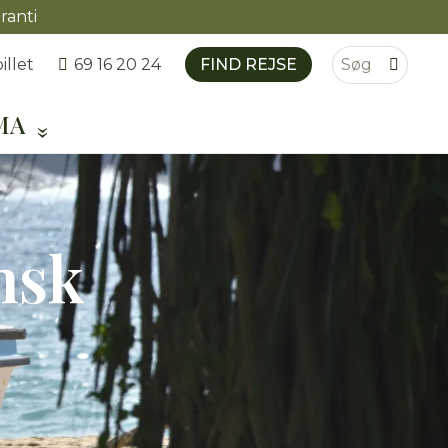
ranti
illet
FIND REJSE
69 16 20 24
MA
nsk