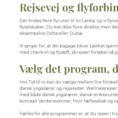
Rejsevej og flyforbi
Der findes flere flyruter til Sri Lanka, og vi fly
flyselskaber. Du kan ikke flyve direkte, men 
eksempelvis Doha eller Dubai.
Vi sørger for, at din bagage bliver tjekket ige
med check-in og flyskift, så rejsen forløber så 
Vælg det program, d
Hos Tid til ro kan du vælge mellem fire forske
dansk yogalærer og rejseleder. Wellnessrejse
med både dansk yogalærer, dansk strikkeunderv
koncept Verdensvenner, hvor fællesskab og opl
Fælles for alle programmer er, at du rejser i try