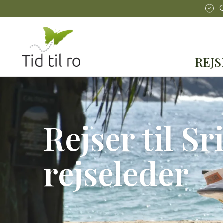
REJ
Rejser til S
rejseleder