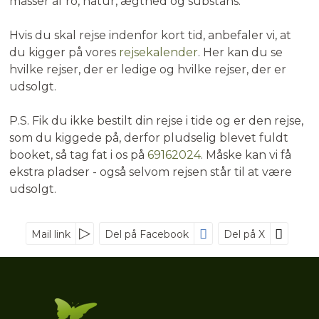
masser af ro, natur, ægthed og substans.
Hvis du skal rejse indenfor kort tid, anbefaler vi, at
du kigger på vores
rejsekalender
. Her kan du se
hvilke rejser, der er ledige og hvilke rejser, der er
udsolgt.
P.S. Fik du ikke bestilt din rejse i tide og er den rejse,
som du kiggede på, derfor pludselig blevet fuldt
booket, så tag fat i os på
69162024
. Måske kan vi få
ekstra pladser - også selvom rejsen står til at være
udsolgt.
Mail link
Del på Facebook
Del på X