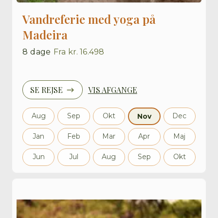
Vandreferie med yoga på
Madeira
8
dage
Fra
kr. 16.498
SE REJSE
VIS AFGANGE
Aug
Sep
Okt
Dec
Nov
Jan
Feb
Mar
Apr
Maj
Jun
Jul
Aug
Sep
Okt