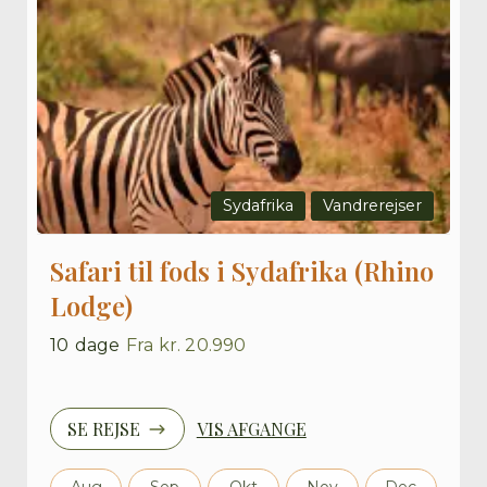
Sydafrika
Vandrerejser
Safari til fods i Sydafrika (Rhino
Lodge)
10
dage
Fra
kr. 20.990
SE REJSE
VIS AFGANGE