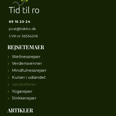
69 16 20 24
post@tidtilro.dk
CVR-nr
36534206
REJSETEMAER
Wellnessrejser
Verdensvenner
Mindfulnessrejser
Kurser i udlandet
Vandreferier
Yogarejser
Strikkerejser
ARTIKLER