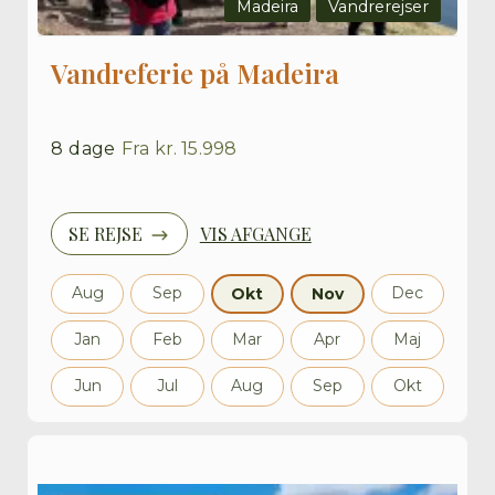
Madeira
Vandrerejser
Vandreferie på Madeira
8
dage
Fra
kr. 15.998
SE REJSE
VIS AFGANGE
Aug
Sep
Dec
Okt
Nov
Jan
Feb
Mar
Apr
Maj
Jun
Jul
Aug
Sep
Okt