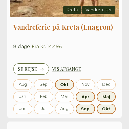
Kreta
Vandrerejser
Vandreferie på Kreta (Enagron)
8
dage
Fra
kr. 14.498
SE REJSE
VIS AFGANGE
Aug
Sep
Nov
Dec
Okt
Jan
Feb
Mar
Apr
Maj
Jun
Jul
Aug
Sep
Okt