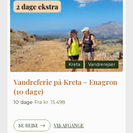
Kreta
Vandrerejser
Vandreferie på Kreta - Enagron
(10 dage)
10
dage
Fra
kr. 15.498
SE REJSE
VIS AFGANGE