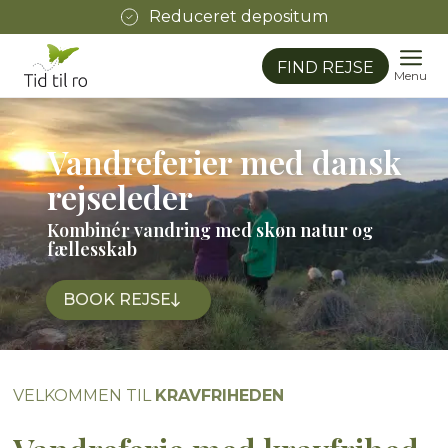
Reduceret depositum
FIND REJSE
Menu
Vandreferier med dansk
rejseleder
Kombinér vandring med skøn natur og
fællesskab
BOOK REJSE
VELKOMMEN TIL
KRAVFRIHEDEN