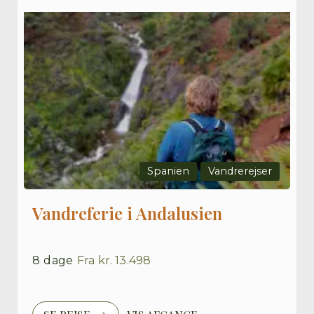
Spanien
Vandrerejser
Vandreferie i Andalusien
8
dage
Fra
kr. 13.498