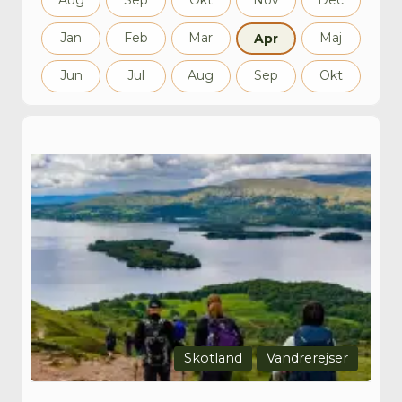
Aug
Sep
Okt
Nov
Dec
Jan
Feb
Mar
Maj
Apr
Jun
Jul
Aug
Sep
Okt
Skotland
Vandrerejser