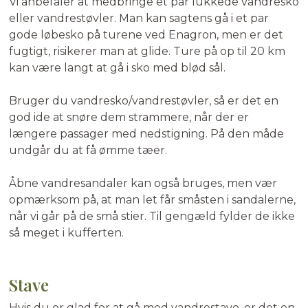
Vi anbefaler at medbringe et par lukkede vandresko
eller vandrestøvler. Man kan sagtens gå i et par
gode løbesko på turene ved Enagron, men er det
fugtigt, risikerer man at glide. Ture på op til 20 km
kan være langt at gå i sko med blød sål.
Bruger du vandresko/vandrestøvler, så er det en
god ide at snøre dem strammere, når der er
længere passager med nedstigning. På den måde
undgår du at få ømme tæer.
Åbne vandresandaler kan også bruges, men vær
opmærksom på, at man let får småsten i sandalerne,
når vi går på de små stier. Til gengæld fylder de ikke
så meget i kufferten.
Stave
Hvis du er glad for at gå med vandrestave, er det en