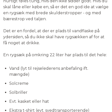
hurtigt føles tung, hvis den ikke sidder godt. Hvis du
skal låne eller købe en, så er det en god ide at vælge
en rygsæk med brede skulderstropper - og med
bærestrop ved taljen.
Det er en fordel, at der er plads til vandflaske på
ydersiden, så du ikke skal have rygsækken af for at
få noget at drikke.
En rygsæk på omkring 22 liter har plads til det hele:
Vand (lyt til rejselederens anbefaling ift.
mængde)
Solcreme
Solbriller
Evt. kasket eller hat
Ekstra t-shirt (evt. svedtransporterende)