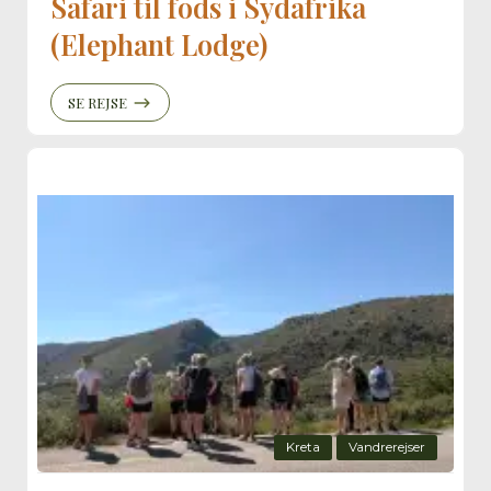
Safari til fods i Sydafrika
(Elephant Lodge)
SE REJSE
Kreta
Vandrerejser