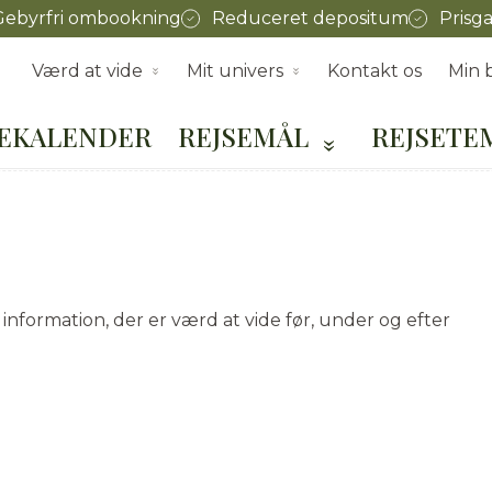
Gebyrfri ombookning
Reduceret depositum
Prisga
Værd at vide
Mit univers
Kontakt os
Min b
SEKALENDER
REJSEMÅL
REJSETE
 information, der er værd at vide før, under og efter