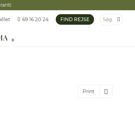
ranti
illet
FIND REJSE
69 16 20 24
MA
Print