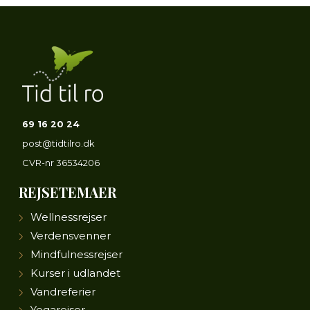
69 16 20 24
post@tidtilro.dk
CVR-nr
36534206
REJSETEMAER
Wellnessrejser
Verdensvenner
Mindfulnessrejser
Kurser i udlandet
Vandreferier
Yogarejser