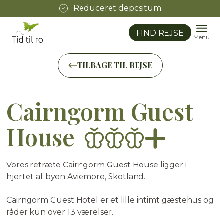
Reduceret depositum
FIND REJSE
Menu
TILBAGE TIL REJSE
Cairngorm Guest
House
★
★
★
½
Vores retræte Cairngorm Guest House ligger i
hjertet af byen Aviemore, Skotland.
Cairngorm Guest Hotel er et lille intimt gæstehus og
råder kun over 13 værelser.