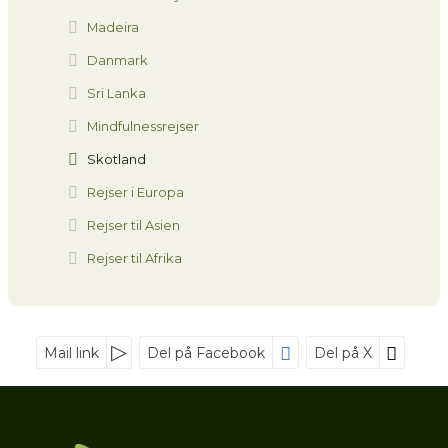
Madeira
Danmark
Sri Lanka
Mindfulnessrejser
Skotland
Rejser i Europa
Rejser til Asien
Rejser til Afrika
Mail link
Del på Facebook
Del på X