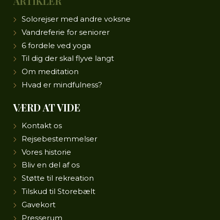
ARTIKLER
Solorejser med andre voksne
Vandreferie for seniorer
6 fordele ved yoga
Til dig der skal flyve langt
Om meditation
Hvad er mindfulness?
VÆRD AT VIDE
Kontakt os
Rejsebestemmelser
Vores historie
Bliv en del af os
Støtte til rekreation
Tilskud til Storebælt
Gavekort
Presserum