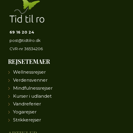
69 16 20 24
post@tidtilro.dk
CVR-nr
36534206
REJSETEMAER
Wellnessrejser
Verdensvenner
Mindfulnessrejser
Kurser i udlandet
Vandreferier
Yogarejser
Strikkerejser