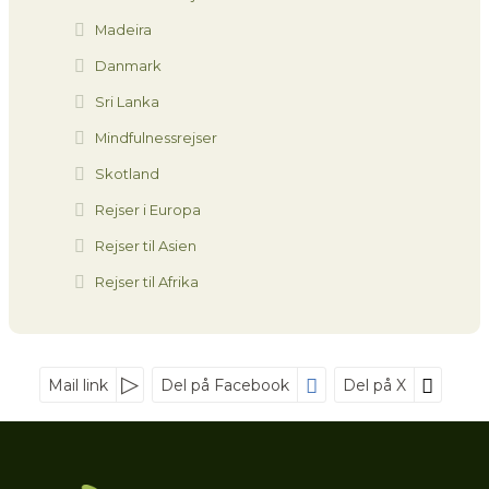
Madeira
Danmark
Sri Lanka
Mindfulnessrejser
Skotland
Rejser i Europa
Rejser til Asien
Rejser til Afrika
Mail link
Del på Facebook
Del på X