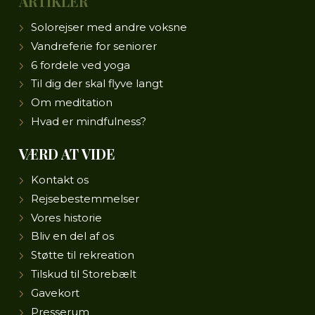
ARTIKLER
Solorejser med andre voksne
Vandreferie for seniorer
6 fordele ved yoga
Til dig der skal flyve langt
Om meditation
Hvad er mindfulness?
VÆRD AT VIDE
Kontakt os
Rejsebestemmelser
Vores historie
Bliv en del af os
Støtte til rekreation
Tilskud til Storebælt
Gavekort
Presserum