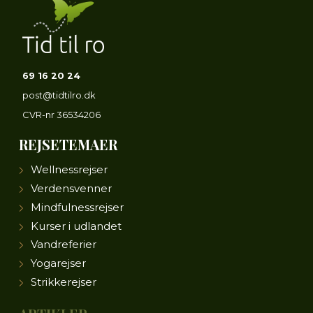
69 16 20 24
post@tidtilro.dk
CVR-nr
36534206
REJSETEMAER
Wellnessrejser
Verdensvenner
Mindfulnessrejser
Kurser i udlandet
Vandreferier
Yogarejser
Strikkerejser