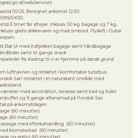
migrasi.go.id/web/services
jsetid 00:25. Beregnet ankomst 12:30.
399/EK151.
id 3 timer før afrejse. Inklusiv 30 kg. bagage og 7 kg.
klusiv gratis drikkevarer og mad ombord. Flyskift i Dubai
rejsen.
p til Bali t/r med indtjekket bagage samt håndbagage
dmåltider samt to gange snack
ejseleder fra Kastrup til vi er hjemme på dansk grund
em lufthavnen og retrætet i komfortabel turistbus
ondok Sari'-retrætet i et naturskønt område med
badestrand
 værelser med aircondition, terrasse samt bad og toilet
nbuffet og 9 gange aftensmad på Pondok Sari
tail på ankomstdagen
sage (60 minutter)
age (60 minutter)
ssage med efterbehandling (60 minutter)
ed blomsterbad (60 minutter)
age og ørelys (60 minutter)