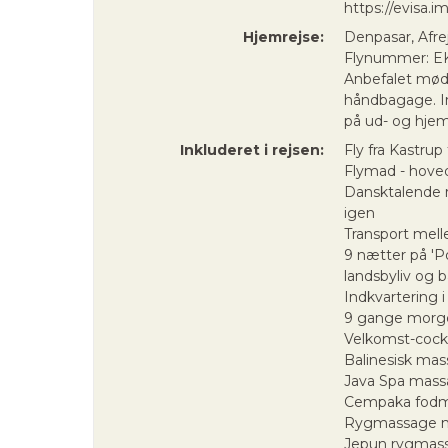
https://evisa.i
Hjemrejse:
Denpasar, Afre
Flynummer: EK
Anbefalet mødet
håndbagage. In
på ud- og hjem
Inkluderet i rejsen:
Fly fra Kastru
Flymad - hove
Dansktalende r
igen
Transport mell
9 nætter på 'P
landsbyliv og 
Indkvartering i
9 gange morge
Velkomst-cock
Balinesisk mas
Java Spa mass
Cempaka fodma
Rygmassage m
Jepun rygmass