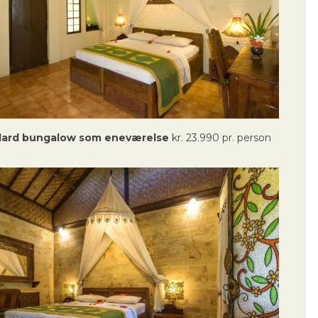
dard bungalow som eneværelse
kr. 23.990 pr. person