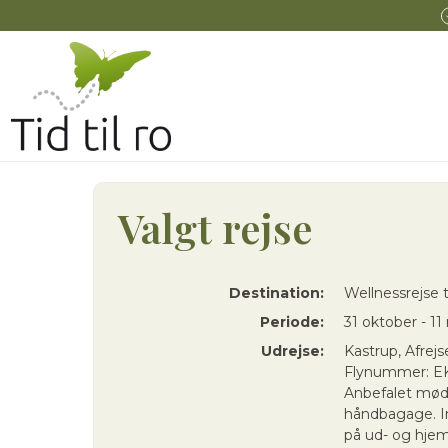
Valgt rejse
Destination:
Wellnessrejse t
Periode:
31 oktober - 1
Udrejse:
Kastrup, Afrejs
Flynummer: EK
Anbefalet mødet
håndbagage. In
på ud- og hjem