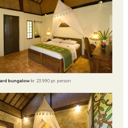
dard bungalow
kr. 23.990 pr. person