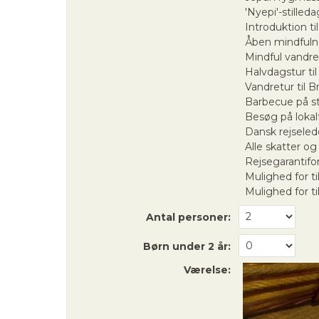
'Nyepi'-stille
Introduktion til
Åben mindfuln
Mindful vandret
Halvdagstur til
Vandretur til Br
Barbecue på s
Besøg på lokal
Dansk rejseled
Alle skatter og
Rejsegarantif
Mulighed for t
Mulighed for ti
Antal personer:
Børn under 2 år:
Værelse: