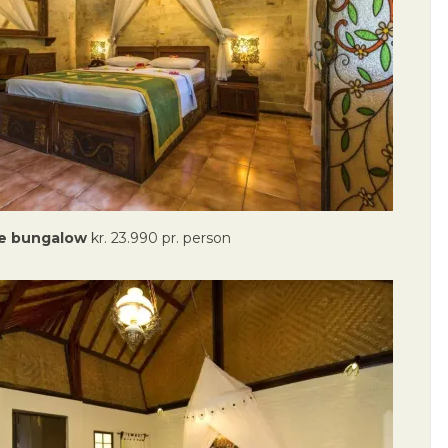
xe bungalow
kr. 23.990 pr. person