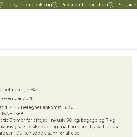
Gebyrfri ombookning
Reduceret depositum
Prisgaran
il det nordlige Bali
1 november 2026
etid 14:45. Beregnet ankomst 16:30.
152/EK368.
id 3 timer før afrejse. Inklusiv 30 kg. bagage og 7 kg.
klusiv gratis drikkevarer og mad ombord. Flyskift i Dubai
rejsen. Du kan søge visum før afrejse: