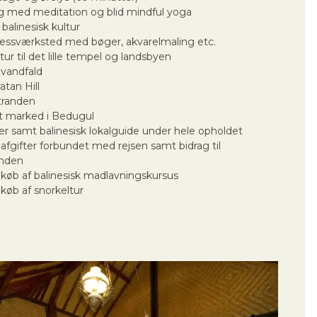
dag med meditation og blid mindful yoga
 balinesisk kultur
essværksted med bøger, akvarelmaling etc.
ur til det lille tempel og landsbyen
 vandfald
atan Hill
tranden
t marked i Bedugul
er samt balinesisk lokalguide under hele opholdet
 afgifter forbundet med rejsen samt bidrag til
onden
ilkøb af balinesisk madlavningskursus
lkøb af snorkeltur