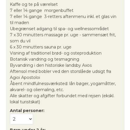
Kaffe og te på værelset
7 eller 14 gange morgenbuffet
7 eller 14 gange 3-retters aftenmenu inkl. et glas vin
til maden
Ubegrænset adgang til spa- og wellnessområdet
7 x 30 minutters massage pr. uge - sammensæt frit,
som du vil
6 x 30 minutters sauna pr. uge
Visning af traditionel brød- og osteproduktion
Botanisk vandring og tesmagning
Byvandring i den historiske landsby Axos
Aftensol med bobler ved den storslåede udsigt fra
Agioi Apostoloi
Åbent mindfulnessværksted: lån bøger, yogamåtter,
akvarel- og oliemaling, etc.
Alle skatter og afgifter forbundet med rejsen (ekskl.
lokal turistskat)
Antal personer:
Børn under 2 år: