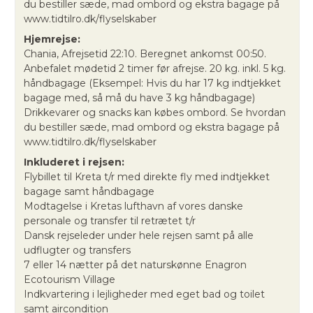
du bestiller sæde, mad ombord og ekstra bagage på
www.tidtilro.dk/flyselskaber
Hjemrejse:
Chania, Afrejsetid 22:10. Beregnet ankomst 00:50.
Anbefalet mødetid 2 timer før afrejse. 20 kg. inkl. 5 kg.
håndbagage (Eksempel: Hvis du har 17 kg indtjekket
bagage med, så må du have 3 kg håndbagage)
Drikkevarer og snacks kan købes ombord. Se hvordan
du bestiller sæde, mad ombord og ekstra bagage på
www.tidtilro.dk/flyselskaber
Inkluderet i rejsen:
Flybillet til Kreta t/r med direkte fly med indtjekket
bagage samt håndbagage
Modtagelse i Kretas lufthavn af vores danske
personale og transfer til retrætet t/r
Dansk rejseleder under hele rejsen samt på alle
udflugter og transfers
7 eller 14 nætter på det naturskønne Enagron
Ecotourism Village
Indkvartering i lejligheder med eget bad og toilet
samt aircondition