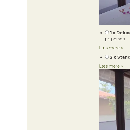
1 x Delu
pr. person
Læs mere »
2 x Stan
Læs mere »