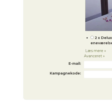
2 x Delu
eneværels
Læs mere »
Avanceret »
E-mail:
Kampagnekode: