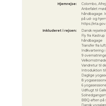
Hjemrejse:
Colombo, Afrej
Anbefalet mødet
håndbagage. In
på ud- og hjemr
https://eta.gov.
Inkluderet i rejsen:
Dansk rejselede
Fly fra Kastru
håndbagage
Transfer fra lu
Indkvartering
9 overnatning
Velkomstmøde e
Vandretur til d
Introduktion t
Daglige yogase
8 yogasession
6 yogasessione
Udflugt til Gal
Solnedgangsme
BBQ-aften på 
Dansk yogalær