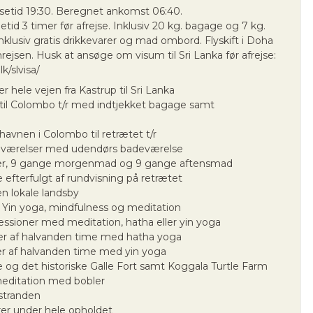
setid 19:30. Beregnet ankomst 06:40.
id 3 timer før afrejse. Inklusiv 20 kg. bagage og 7 kg.
klusiv gratis drikkevarer og mad ombord. Flyskift i Doha
ejsen. Husk at ansøge om visum til Sri Lanka før afrejse:
lk/slvisa/
r hele vejen fra Kastrup til Sri Lanka
p til Colombo t/r med indtjekket bagage samt
fthavnen i Colombo til retrætet t/r
 i værelser med udendørs badeværelse
er, 9 gange morgenmad og 9 gange aftensmad
fterfulgt af rundvisning på retrætet
en lokale landsby
il Yin yoga, mindfulness og meditation
ssioner med meditation, hatha eller yin yoga
er af halvanden time med hatha yoga
r af halvanden time med yin yoga
le og det historiske Galle Fort samt Koggala Turtle Farm
ditation med bobler
stranden
er under hele opholdet