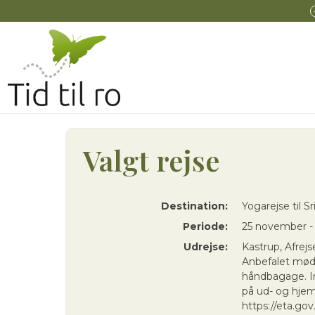
Valgt rejse
Destination:
Yogarejse til S
Periode:
25 november -
Udrejse:
Kastrup, Afrejs
Anbefalet mødet
håndbagage. In
på ud- og hjemr
https://eta.gov.