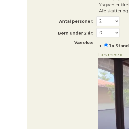
Yogaen er tilre
Alle skatter og
Antal personer:
Børn under 2 år:
Værelse:
1 x Stan
Læs mere »