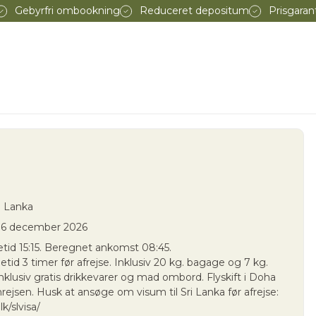
Gebyrfri ombookning
Reduceret depositum
Prisgaran
ri Lanka
 6 december 2026
etid 15:15. Beregnet ankomst 08:45.
id 3 timer før afrejse. Inklusiv 20 kg. bagage og 7 kg.
klusiv gratis drikkevarer og mad ombord. Flyskift i Doha
ejsen. Husk at ansøge om visum til Sri Lanka før afrejse:
lk/slvisa/