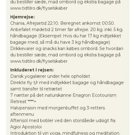
du bestiller sæde, mad ombord og ekstra bagage på
www.tidtilro.dk/flyselskaber
Hjemrejse:
Chania, Afrejsetid 22:10. Beregnet ankomst 00:50.
Anbefalet mødetid 2 timer før afrejse. 20 kg. inkl. 5 kg.
håndbagage (Eksempel: Hvis du har 17 kg indtjekket
bagage med, så må du have 3 kg håndbagage)
Drikkevarer og snacks kan købes ombord. Se hvordan
du bestiller sæde, mad ombord og ekstra bagage på
www.tidtilro.dk/flyselskaber
Inkluderet i rejsen:
Dansk yogalærer under hele opholdet
Direkte fly t/r med indtjekket bagage og håndbagage
samt transfer til retrætet
7 nætter på det naturskønne Enagron Ecotourism
Retreat ****+
Halvpension med morgenbuffet og 3-retters
aftenmenu
Aftensol med bobler ved den storslåede udsigt fra
Agioi Apostoloi
Introduktion til yin yoga, mindfulness og meditation