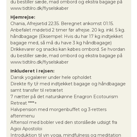
du bestiller sæde, mad ombord og ekstra bagage på
www.tidtilro.dk/flyselskaber
Hjemrejse:
Chania, Afrejsetid 22:35. Beregnet ankomst 01:15.
Anbefalet mødetid 2 timer før afrejse. 20 kg. inkl. 5 kg.
håndbagage (Eksempel: Hvis du har 17 kg indtjekket
bagage med, så må du have 3 kg håndbagage)
Drikkevarer og snacks kan købes ombord. Se hvordan
du bestiller sæde, mad ombord og ekstra bagage på
www.tidtilro.dk/flyselskaber
Inkluderet i rejsen:
Dansk yogalærer under hele opholdet
Direkte fly t/r med indtjekket bagage og håndbagage
samt transfer til retrætet
7 nætter på det naturskønne Enagron Ecotourism
Retreat ****+
Halvpension med morgenbuffet og 3-retters
aftenmenu
Aftensol med bobler ved den storslåede udsigt fra
Agioi Apostoloi
Introduktion til yin yoga, mindfulness og meditation