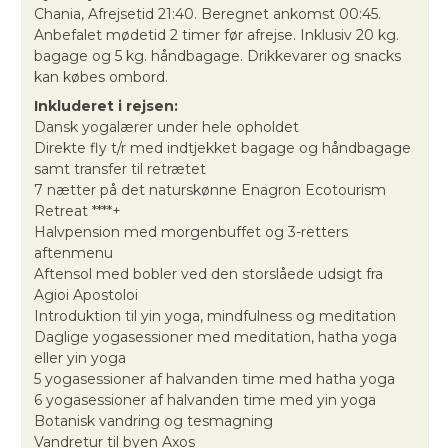
Chania, Afrejsetid 21:40. Beregnet ankomst 00:45.
Anbefalet mødetid 2 timer før afrejse. Inklusiv 20 kg.
bagage og 5 kg. håndbagage. Drikkevarer og snacks
kan købes ombord.
Inkluderet i rejsen:
Dansk yogalærer under hele opholdet
Direkte fly t/r med indtjekket bagage og håndbagage
samt transfer til retrætet
7 nætter på det naturskønne Enagron Ecotourism
Retreat ****+
Halvpension med morgenbuffet og 3-retters
aftenmenu
Aftensol med bobler ved den storslåede udsigt fra
Agioi Apostoloi
Introduktion til yin yoga, mindfulness og meditation
Daglige yogasessioner med meditation, hatha yoga
eller yin yoga
5 yogasessioner af halvanden time med hatha yoga
6 yogasessioner af halvanden time med yin yoga
Botanisk vandring og tesmagning
Vandretur til byen Axos