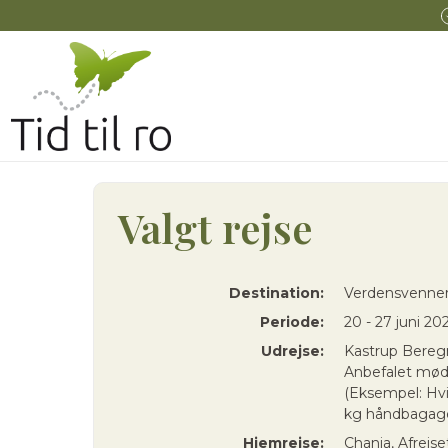
Valgt rejse
Destination:
Verdensvenner
Periode:
20 - 27 juni 20
Udrejse:
Kastrup Bereg
Anbefalet mødet
(Eksempel: Hvi
kg håndbagage
Hjemrejse:
Chania, Afrejs