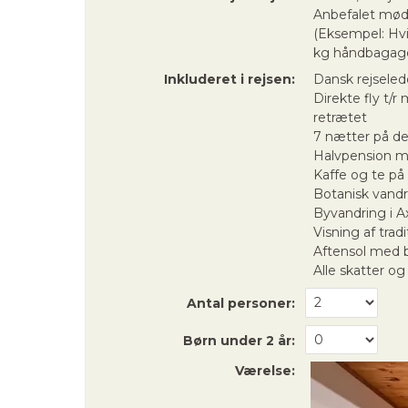
Anbefalet mødet
(Eksempel: Hvi
kg håndbagage
Inkluderet i rejsen:
Dansk rejseled
Direkte fly t/
retrætet
7 nætter på de
Halvpension m
Kaffe og te på
Botanisk vandr
Byvandring i A
Visning af trad
Aftensol med b
Alle skatter og
Antal personer:
Børn under 2 år:
Værelse: