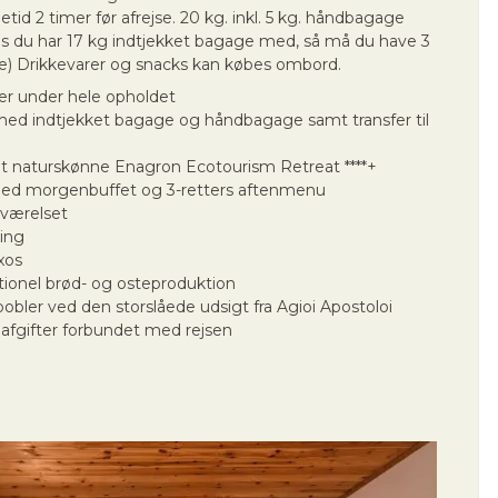
id 2 timer før afrejse. 20 kg. inkl. 5 kg. håndbagage
s du har 17 kg indtjekket bagage med, så må du have 3
) Drikkevarer og snacks kan købes ombord.
er under hele opholdet
r med indtjekket bagage og håndbagage samt transfer til
t naturskønne Enagron Ecotourism Retreat ****+
ed morgenbuffet og 3-retters aftenmenu
 værelset
ing
xos
itionel brød- og osteproduktion
obler ved den storslåede udsigt fra Agioi Apostoloi
 afgifter forbundet med rejsen