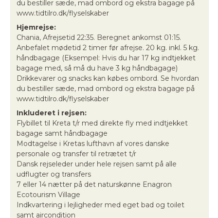
du bestiller sæde, mad ombord og ekstra bagage på
www.tidtilro.dk/flyselskaber
Hjemrejse:
Chania, Afrejsetid 22:35. Beregnet ankomst 01:15.
Anbefalet mødetid 2 timer før afrejse. 20 kg. inkl. 5 kg.
håndbagage (Eksempel: Hvis du har 17 kg indtjekket
bagage med, så må du have 3 kg håndbagage)
Drikkevarer og snacks kan købes ombord. Se hvordan
du bestiller sæde, mad ombord og ekstra bagage på
www.tidtilro.dk/flyselskaber
Inkluderet i rejsen:
Flybillet til Kreta t/r med direkte fly med indtjekket
bagage samt håndbagage
Modtagelse i Kretas lufthavn af vores danske
personale og transfer til retrætet t/r
Dansk rejseleder under hele rejsen samt på alle
udflugter og transfers
7 eller 14 nætter på det naturskønne Enagron
Ecotourism Village
Indkvartering i lejligheder med eget bad og toilet
samt aircondition