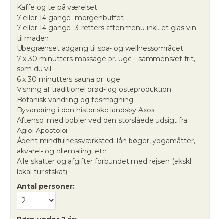
Kaffe og te på værelset
7 eller 14 gange morgenbuffet
7 eller 14 gange 3-retters aftenmenu inkl. et glas vin
til maden
Ubegrænset adgang til spa- og wellnessområdet
7 x 30 minutters massage pr. uge - sammensæt frit,
som du vil
6 x 30 minutters sauna pr. uge
Visning af traditionel brød- og osteproduktion
Botanisk vandring og tesmagning
Byvandring i den historiske landsby Axos
Aftensol med bobler ved den storslåede udsigt fra
Agioi Apostoloi
Åbent mindfulnessværksted: lån bøger, yogamåtter,
akvarel- og oliemaling, etc.
Alle skatter og afgifter forbundet med rejsen (ekskl.
lokal turistskat)
Antal personer:
Børn under 2 år: