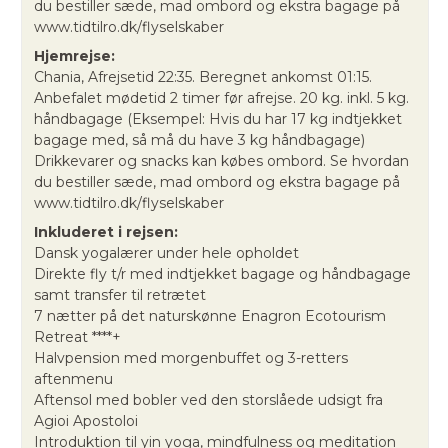
du bestiller sæde, mad ombord og ekstra bagage på
www.tidtilro.dk/flyselskaber
Hjemrejse:
Chania, Afrejsetid 22:35. Beregnet ankomst 01:15.
Anbefalet mødetid 2 timer før afrejse. 20 kg. inkl. 5 kg.
håndbagage (Eksempel: Hvis du har 17 kg indtjekket
bagage med, så må du have 3 kg håndbagage)
Drikkevarer og snacks kan købes ombord. Se hvordan
du bestiller sæde, mad ombord og ekstra bagage på
www.tidtilro.dk/flyselskaber
Inkluderet i rejsen:
Dansk yogalærer under hele opholdet
Direkte fly t/r med indtjekket bagage og håndbagage
samt transfer til retrætet
7 nætter på det naturskønne Enagron Ecotourism
Retreat ****+
Halvpension med morgenbuffet og 3-retters
aftenmenu
Aftensol med bobler ved den storslåede udsigt fra
Agioi Apostoloi
Introduktion til yin yoga, mindfulness og meditation