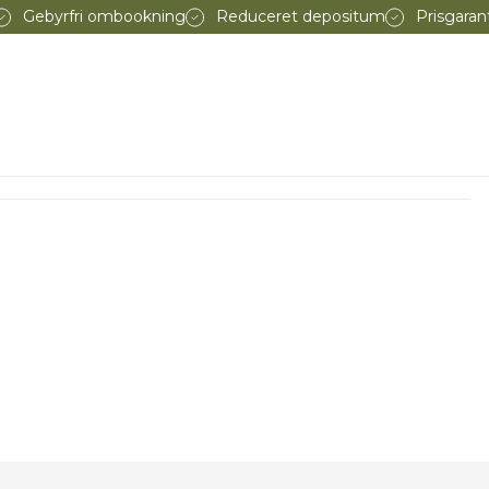
Gebyrfri ombookning
Reduceret depositum
Prisgaran