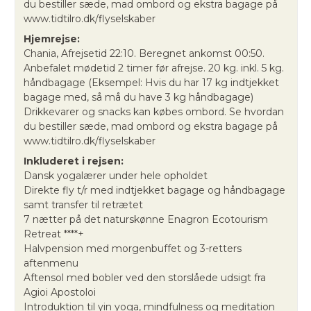
du bestiller sæde, mad ombord og ekstra bagage på
www.tidtilro.dk/flyselskaber
Hjemrejse:
Chania, Afrejsetid 22:10. Beregnet ankomst 00:50.
Anbefalet mødetid 2 timer før afrejse. 20 kg. inkl. 5 kg.
håndbagage (Eksempel: Hvis du har 17 kg indtjekket
bagage med, så må du have 3 kg håndbagage)
Drikkevarer og snacks kan købes ombord. Se hvordan
du bestiller sæde, mad ombord og ekstra bagage på
www.tidtilro.dk/flyselskaber
Inkluderet i rejsen:
Dansk yogalærer under hele opholdet
Direkte fly t/r med indtjekket bagage og håndbagage
samt transfer til retrætet
7 nætter på det naturskønne Enagron Ecotourism
Retreat ****+
Halvpension med morgenbuffet og 3-retters
aftenmenu
Aftensol med bobler ved den storslåede udsigt fra
Agioi Apostoloi
Introduktion til yin yoga, mindfulness og meditation