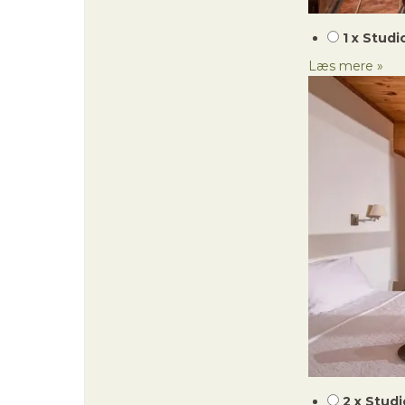
1 x Studi
Læs mere »
2 x Stud