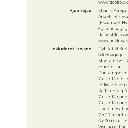
www.tidtilro.dk
Hjemrejse:
Chania, Afrejse
Anbefalet mødet
(Eksempel: Hvi
kg håndbagage
du bestiller 
www.tidtilro.dk
Inkluderet i rejsen:
Flybillet til K
håndbagage
Modtagelse i Kr
retrætet t/r
Dansk rejselede
7 eller 14 næt
Indkvartering i
Kaffe og te på
7 eller 14 ga
7 eller 14 gang
Ubegrænset ad
7 x 30 minutte
6 x 30 minutte
Visning af trad