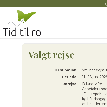
Valgt rejse
Destination:
Wellnessrejse t
Periode:
11 - 18 juni 202
Udrejse:
Billund, Afrejs
Anbefalet mødet
(Eksempel: Hvi
kg håndbagage
du bestiller 