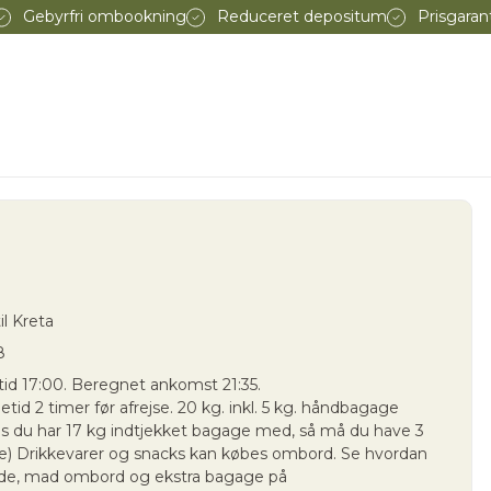
Gebyrfri ombookning
Reduceret depositum
Prisgaran
il Kreta
8
etid 17:00. Beregnet ankomst 21:35.
id 2 timer før afrejse. 20 kg. inkl. 5 kg. håndbagage
s du har 17 kg indtjekket bagage med, så må du have 3
) Drikkevarer og snacks kan købes ombord. Se hvordan
sæde, mad ombord og ekstra bagage på