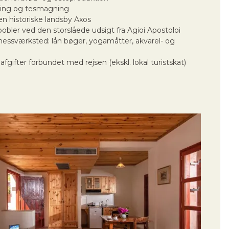
ring og tesmagning
en historiske landsby Axos
obler ved den storslåede udsigt fra Agioi Apostoloi
essværksted: lån bøger, yogamåtter, akvarel- og
.
 afgifter forbundet med rejsen (ekskl. lokal turistskat)