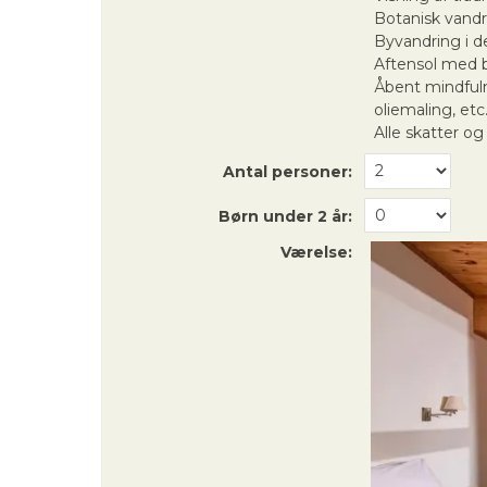
Botanisk vand
Byvandring i d
Aftensol med b
Åbent mindfuln
oliemaling, etc
Alle skatter og
Antal personer:
Børn under 2 år:
Værelse: