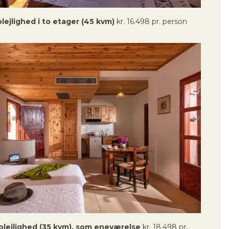
olejlighed i to etager (45 kvm)
kr. 16.498 pr. person
iolejlighed (35 kvm), som eneværelse
kr. 18.498 pr.