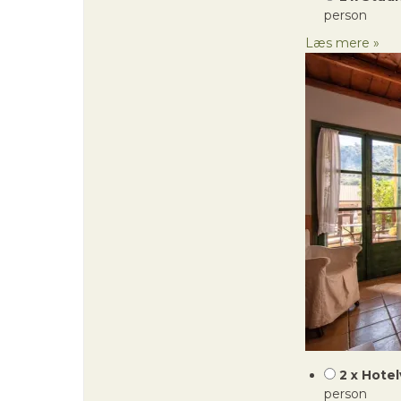
person
Læs mere »
2 x Hote
person