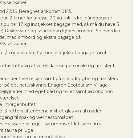
/flyselskaber
tid 22:35. Beregnet ankomst 01:15.
id 2 timer før afrejse. 20 kg. inkl. 5 kg. håndbagage
s du har 17 kg indtjekket bagage med, så må du have 3
) Drikkevarer og snacks kan købes ombord. Se hvordan
sæde, mad ombord og ekstra bagage på
/flyselskaber
reta t/r med direkte fly med indtjekket bagage samt
etas lufthavn af vores danske personale og transfer til
r under hele rejsen samt på alle udflugter og transfers
ter på det naturskønne Enagron Ecotourism Village
 lejligheder med eget bad og toilet samt aircondition
 værelset
nge morgenbuffet
e 3-retters aftenmenu inkl. et glas vin til maden
gang til spa- og wellnessområdet
rs massage pr. uge - sammensæt frit, som du vil
rs sauna pr. uge
itionel brød- og osteproduktion