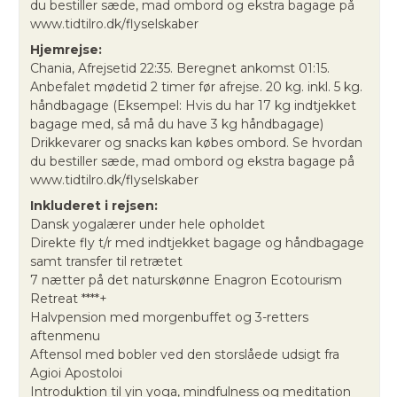
du bestiller sæde, mad ombord og ekstra bagage på
www.tidtilro.dk/flyselskaber
Hjemrejse:
Chania, Afrejsetid 22:35. Beregnet ankomst 01:15.
Anbefalet mødetid 2 timer før afrejse. 20 kg. inkl. 5 kg.
håndbagage (Eksempel: Hvis du har 17 kg indtjekket
bagage med, så må du have 3 kg håndbagage)
Drikkevarer og snacks kan købes ombord. Se hvordan
du bestiller sæde, mad ombord og ekstra bagage på
www.tidtilro.dk/flyselskaber
Inkluderet i rejsen:
Dansk yogalærer under hele opholdet
Direkte fly t/r med indtjekket bagage og håndbagage
samt transfer til retrætet
7 nætter på det naturskønne Enagron Ecotourism
Retreat ****+
Halvpension med morgenbuffet og 3-retters
aftenmenu
Aftensol med bobler ved den storslåede udsigt fra
Agioi Apostoloi
Introduktion til yin yoga, mindfulness og meditation