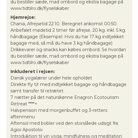
du bestiller sæde, mad ombord og ekstra bagage på
www.tidtilro.dk/flyselskaber
Hjemrejse:
Chania, Afrejsetid 22:10. Beregnet ankomst 00:50.
Anbefalet mødetid 2 timer før afrejse. 20 kg. inkl. 5 kg.
håndbagage (Eksempel: Hvis du har 17 kg indtjekket
bagage med, så må du have 3 kg håndbagage)
Drikkevarer og snacks kan købes ombord. Se hvordan
du bestiller sæde, mad ombord og ekstra bagage på
www.tidtilro.dk/flyselskaber
Inkluderet i rejsen:
Dansk yogalærer under hele opholdet
Direkte fly t/r med indtjekket bagage og håndbagage
samt transfer til retrætet
7 nætter på det naturskønne Enagron Ecotourism
Retreat ****+
Halvpension med morgenbuffet og 3-retters
aftenmenu
Aftensol med bobler ved den storslåede udsigt fra
Agioi Apostoloi
Introduktion til yin yoga, mindfulness og meditation