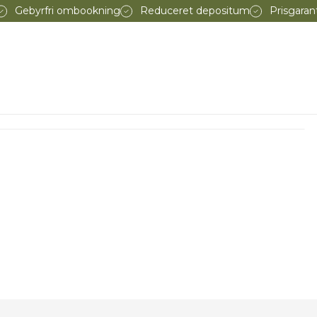
Gebyrfri ombookning
Reduceret depositum
Prisgaran