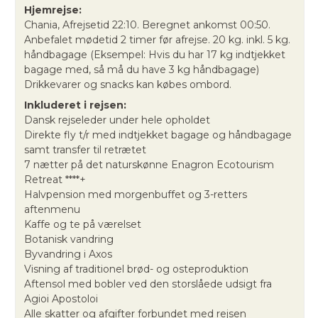
Hjemrejse:
Chania, Afrejsetid 22:10. Beregnet ankomst 00:50.
Anbefalet mødetid 2 timer før afrejse. 20 kg. inkl. 5 kg.
håndbagage (Eksempel: Hvis du har 17 kg indtjekket
bagage med, så må du have 3 kg håndbagage)
Drikkevarer og snacks kan købes ombord.
Inkluderet i rejsen:
Dansk rejseleder under hele opholdet
Direkte fly t/r med indtjekket bagage og håndbagage
samt transfer til retrætet
7 nætter på det naturskønne Enagron Ecotourism
Retreat ****+
Halvpension med morgenbuffet og 3-retters
aftenmenu
Kaffe og te på værelset
Botanisk vandring
Byvandring i Axos
Visning af traditionel brød- og osteproduktion
Aftensol med bobler ved den storslåede udsigt fra
Agioi Apostoloi
Alle skatter og afgifter forbundet med rejsen