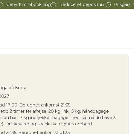
Gebyrfri ombookning
Reduceret depositum
Prisgaran
oga på Kreta
 2027
etid 17:00. Beregnet ankomst 21:35.
id 2 timer før afrejse. 20 kg. inkl. 5 kg. håndbagage
s du har 17 kg indtjekket bagage med, så må du have 3
). Drikkevarer og snacks kan købes ombord.
tid 22:35. Beregnet ankomst 01:35.