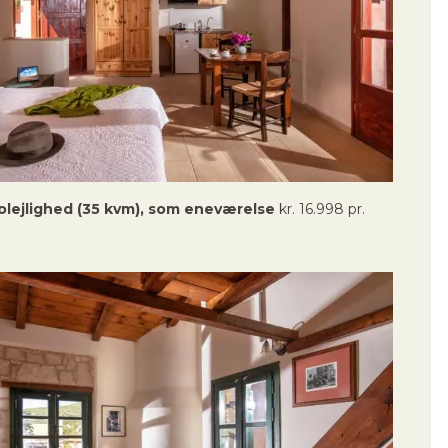
iolejlighed (35 kvm), som eneværelse
kr. 16.998 pr.