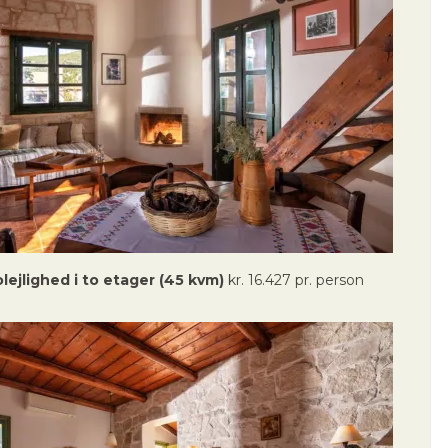
olejlighed i to etager (45 kvm)
kr. 16.427 pr. person