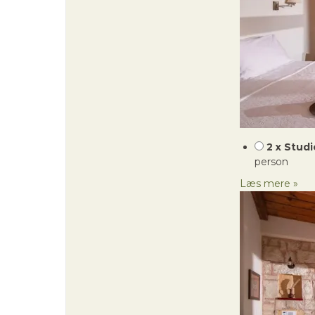
2 x Stud
person
Læs mere »