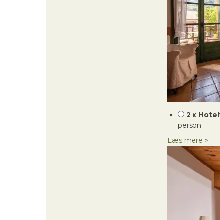
2 x Hote
person
Læs mere »