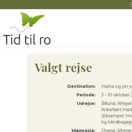
Valgt rejse
Destination:
Hatha og yin y
Periode:
3 - 10 oktober
Udrejse:
Billund, Afrejs
Anbefalet mødet
(Eksempel: Hvi
kg håndbagage
Hjemrejse:
Chania, Afrejse