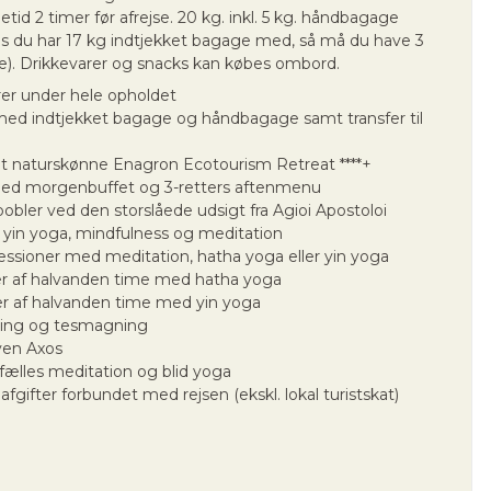
id 2 timer før afrejse. 20 kg. inkl. 5 kg. håndbagage
s du har 17 kg indtjekket bagage med, så må du have 3
). Drikkevarer og snacks kan købes ombord.
er under hele opholdet
r med indtjekket bagage og håndbagage samt transfer til
t naturskønne Enagron Ecotourism Retreat ****+
ed morgenbuffet og 3-retters aftenmenu
obler ved den storslåede udsigt fra Agioi Apostoloi
l yin yoga, mindfulness og meditation
ssioner med meditation, hatha yoga eller yin yoga
er af halvanden time med hatha yoga
r af halvanden time med yin yoga
ring og tesmagning
byen Axos
ælles meditation og blid yoga
 afgifter forbundet med rejsen (ekskl. lokal turistskat)