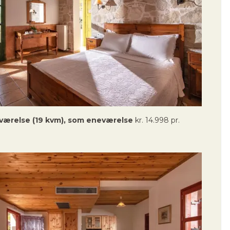
lværelse (19 kvm), som eneværelse
kr. 14.998 pr.