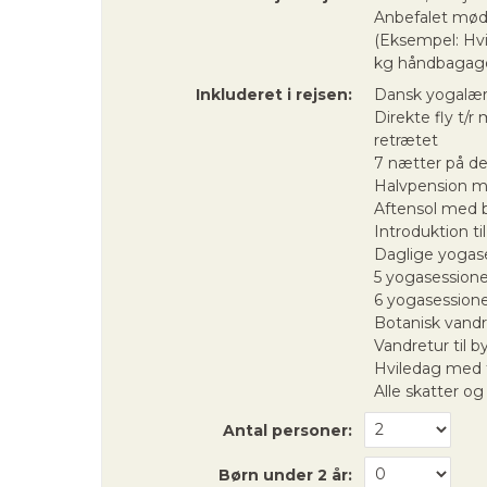
Anbefalet mødet
(Eksempel: Hvi
kg håndbagage
Inkluderet i rejsen:
Dansk yogalær
Direkte fly t/
retrætet
7 nætter på de
Halvpension m
Aftensol med b
Introduktion ti
Daglige yogase
5 yogasession
6 yogasessione
Botanisk vand
Vandretur til 
Hviledag med f
Alle skatter og
Antal personer:
Børn under 2 år: