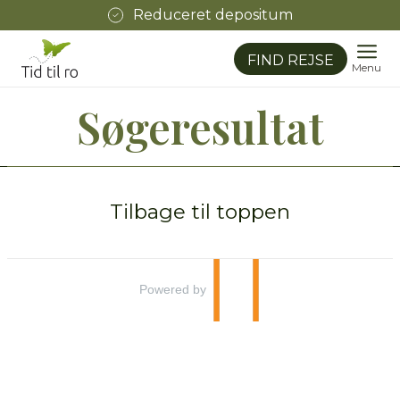
Reduceret depositum
FIND REJSE
Menu
Søgeresultat
© Tid til ro ApS 2026
Tid til ro ApS
Tilbage til toppen
Østergade 19
5750
Ringe
Powered by