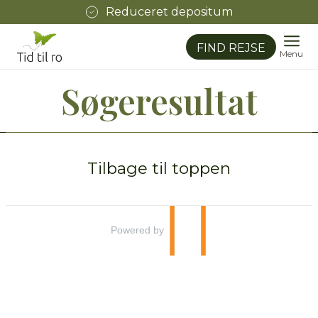
Reduceret depositum
FIND REJSE
Menu
Søgeresultat
© Tid til ro ApS 2026
Tid til ro ApS
Tilbage til toppen
Østergade 19
5750
Ringe
Powered by